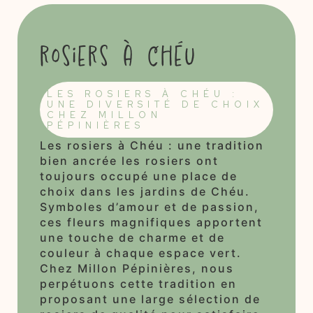
rosiers à Chéu
LES ROSIERS À CHÉU :
UNE DIVERSITÉ DE CHOIX
CHEZ MILLON
PÉPINIÈRES
Les rosiers à Chéu : une tradition
bien ancrée les rosiers ont
toujours occupé une place de
choix dans les jardins de Chéu.
Symboles d’amour et de passion,
ces fleurs magnifiques apportent
une touche de charme et de
couleur à chaque espace vert.
Chez Millon Pépinières, nous
perpétuons cette tradition en
proposant une large sélection de