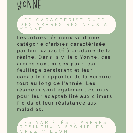
Yonne
LES CARACTÉRISTIQUES
DES ARBRES RÉSINEUX À
YONNE
Les arbres résineux sont une
catégorie d'arbres caractérisée
par leur capacité à produire de la
résine. Dans la ville d'Yonne, ces
arbres sont prisés pour leur
feuillage persistant et leur
capacité à apporter de la verdure
tout au long de l'année. Les
résineux sont également connus
pour leur adaptabilité aux climats
froids et leur résistance aux
maladies.
LES VARIÉTÉS D'ARBRES
RÉSINEUX DISPONIBLES
CHEZ MILLON